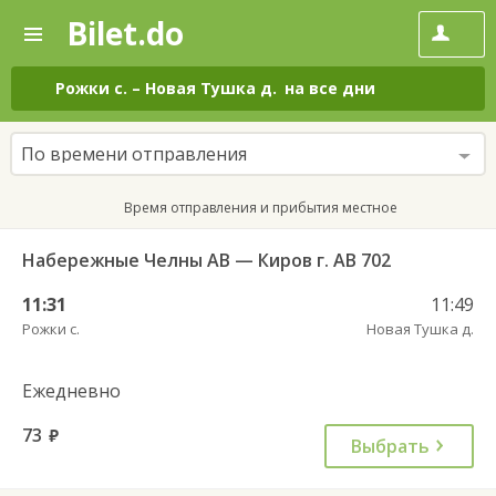
Bilet.do
—
Bilet.do
Поиск
и
покупка
Рожки с.
–
Новая Тушка д.
на все дни
билетов
на
автобус
По времени отправления
онлайн
Время отправления и прибытия местное
Набережные Челны АВ — Киров г. АВ 702
11:31
11:49
Рожки с.
Новая Тушка д.
Ежедневно
73
руб.
Выбрать