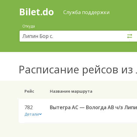
Bilet.do
—
Bilet.do
Поиск
Служба поддержки
и
покупка
Откуда
билетов
на
автобус
онлайн
Расписание рейсов
из 
Рейс
Название маршрута
782
Детали