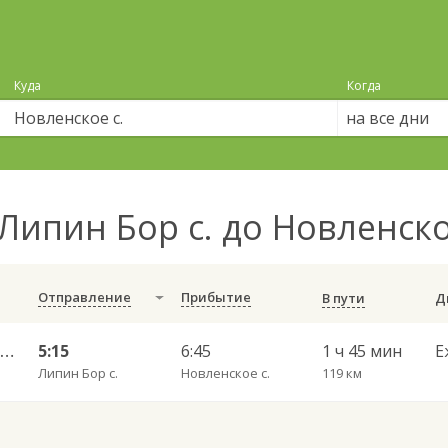
Куда
Когда
на все дни
Липин Бор с. до Новленско
Отправление
Прибытие
В пути
Вытегра АС — Вологда АВ ч/з Липин Бор 782
5:15
6:45
1 ч 45 мин
Е
Липин Бор с.
Новленское с.
119 км