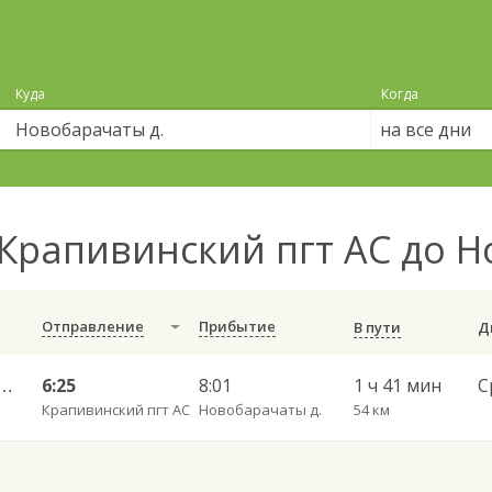
Куда
Когда
на все дни
Крапивинский пгт АС до 
Отправление
Прибытие
В пути
рский АС — Новобарачаты 611
6:25
8:01
1 ч 41 мин
С
Крапивинский пгт АС
Новобарачаты д.
54 км