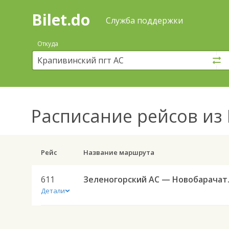
Bilet.do
—
Bilet.do
Поиск
Служба поддержки
и
покупка
Откуда
билетов
на
автобус
онлайн
Расписание рейсов
из 
Рейс
Название маршрута
611
Зеленого
Детали