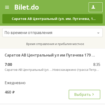
Bilet.do
—
Bilet.do
Поиск
и
покупка
Саратов АВ Центральный (ул. им. Пугачева, 179 А)
–
билетов
на
автобус
По времени отправления
онлайн
Время отправления и прибытия местное
Саратов АВ Центральный ул им Пугачева 179 А — Петровск (ул Московская 101)
7:00
8:35
Саратов АВ Центральный (ул. им. Пугачева, 179 А)
Новозахаркино (трасса Петровск)
Ежедневно
460
руб.
Выбрать