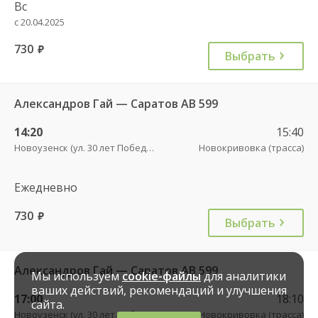
Вс
с 20.04.2025
730
руб.
Выбрать
Александров Гай — Саратов АВ 599
14:20
15:40
Новоузенск (ул. 30 лет Победы, 9)
Новокривовка (трасса)
Ежедневно
730
руб.
Выбрать
Александров Гай — Саратов АВ 599
Мы используем
cookie-файлы
для аналитики
ваших действий, рекомендаций и улучшения
17:00
18:10
сайта.
Новоузенск (ул. 30 лет Победы, 9)
Новокривовка (трасса)