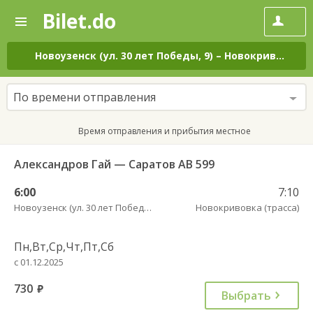
Bilet.do
—
Bilet.do
Поиск
и
покупка
Новоузенск (ул. 30 лет Победы, 9)
–
Новокривовка (трасса)
билетов
на
автобус
По времени отправления
онлайн
Время отправления и прибытия местное
Александров Гай — Саратов АВ 599
6:00
7:10
Новоузенск (ул. 30 лет Победы, 9)
Новокривовка (трасса)
Пн,Вт,Ср,Чт,Пт,Сб
с 01.12.2025
730
руб.
Выбрать