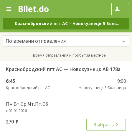
Bilet.do
—
Bilet.do
Поиск
и
покупка
Краснобродский пгт АС
–
Новокузнецк 5 Больница
билетов
на
автобус
По времени отправления
онлайн
Время отправления и прибытия местное
Краснобродский пгт АС — Новокузнецк АВ 178а
6:45
9:00
Краснобродский пгт АС
Новокузнецк 5 Больница
Пн,Вт,Ср,Чт,Пт,Сб
с 02.01.2026
270
руб.
Выбрать