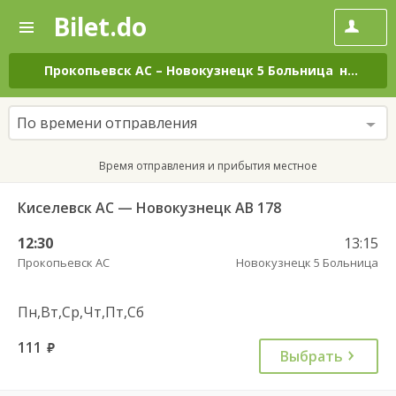
Bilet.do
—
Bilet.do
Поиск
и
покупка
Прокопьевск АС
–
Новокузнецк 5 Больница
на все дни
билетов
на
автобус
По времени отправления
онлайн
Время отправления и прибытия местное
Киселевск АС — Новокузнецк АВ 178
12:30
13:15
Прокопьевск АС
Новокузнецк 5 Больница
Пн,Вт,Ср,Чт,Пт,Сб
111
руб.
Выбрать