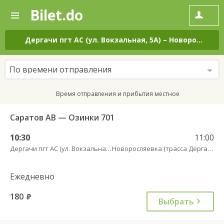
Bilet.do
—
Bilet.do
Поиск
и
покупка
Дергачи пгт АС (ул. Вокзальная, 5А)
–
Новоросляевка (трасса Дергачи-Озинки)
билетов
на
автобус
По времени отправления
онлайн
Время отправления и прибытия местное
Саратов АВ — Озинки 701
10:30
11:00
Дергачи пгт АС (ул. Вокзальная, 5А)
Новоросляевка (трасса Дергачи-Озинки)
Ежедневно
180
руб.
Выбрать