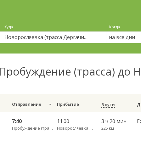
Куда
Когда
на все дни
Пробуждение (трасса) до 
Отправление
Прибытие
В пути
7:40
11:00
3 ч 20 мин
Е
Пробуждение (трасса)
Новоросляевка (трасса Дергачи-Озинки)
225 км