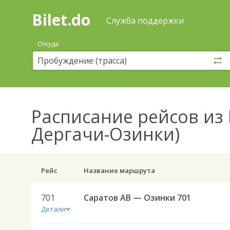
Bilet.do
—
Bilet.do
Поиск
Служба поддержки
и
покупка
Откуда
билетов
на
автобус
онлайн
Расписание рейсов
из 
Дергачи-Озинки)
Рейс
Название маршрута
701
Саратов АВ — Озинки 701
Детали