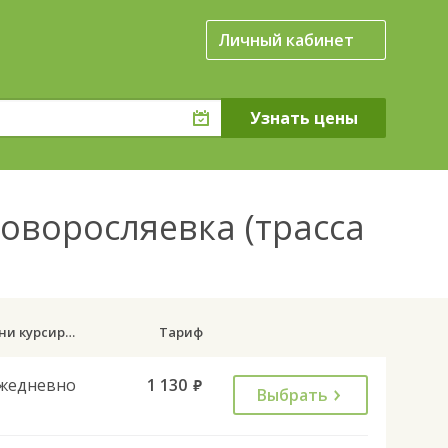
Личный кабинет
Новоросляевка (трасса
Дни курсирования
Тариф
жедневно
1 130
руб.
Выбрать