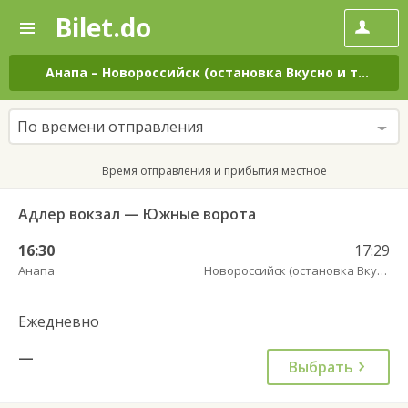
Bilet.do
—
Bilet.do
Поиск
и
покупка
Анапа
–
Новороссийск (остановка Вкусно и точка)
билетов
на
автобус
По времени отправления
онлайн
Время отправления и прибытия местное
Адлер вокзал — Южные ворота
16:30
17:29
Анапа
Новороссийск (остановка Вкусно и точка)
Ежедневно
—
Выбрать