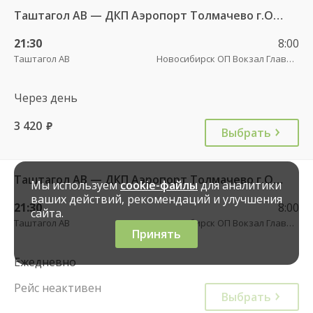
Таштагол АВ — ДКП Аэропорт Толмачево г.Обь-2 5650
21:30
8:00
Таштагол АВ
Новосибирск ОП Вокзал Главный (железнодорожная АС )
Через день
3 420
руб.
Выбрать
Таштагол АВ — ДКП Аэропорт Толмачево г.Обь-2 5650
Мы используем
cookie-файлы
для аналитики
ваших действий, рекомендаций и улучшения
21:30
8:00
сайта.
Таштагол АВ
Новосибирск ОП Вокзал Главный (железнодорожная АС )
Принять
Ежедневно
Рейс неактивен
Выбрать