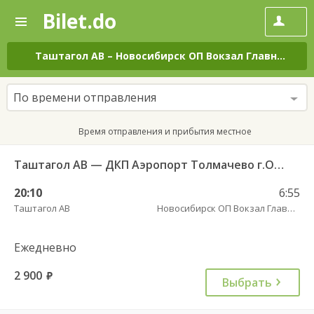
Bilet.do
—
Bilet.do
Поиск
и
покупка
Таштагол АВ
–
Новосибирск ОП Вокзал Главный (железнодорожная АС )
билетов
на
автобус
По времени отправления
онлайн
Время отправления и прибытия местное
Таштагол АВ — ДКП Аэропорт Толмачево г.Обь-2 5657
20:10
6:55
Таштагол АВ
Новосибирск ОП Вокзал Главный (железнодорожная АС )
Ежедневно
2 900
руб.
Выбрать