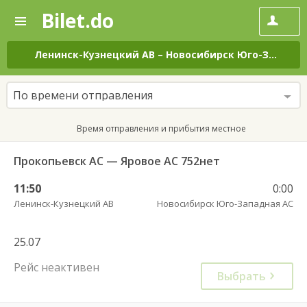
Bilet.do
—
Bilet.do
Поиск
и
покупка
Ленинск-Кузнецкий АВ
–
Новосибирск Юго-Западная АС
билетов
на
автобус
По времени отправления
онлайн
Время отправления и прибытия местное
Прокопьевск АС — Яровое АС 752нет
11:50
0:00
Ленинск-Кузнецкий АВ
Новосибирск Юго-Западная АС
25.07
Рейс неактивен
Выбрать