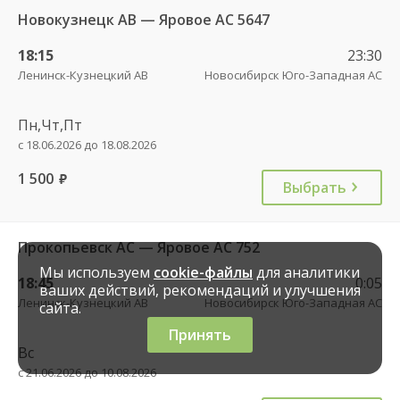
Новокузнецк АВ — Яровое АС 5647
18:15
23:30
Ленинск-Кузнецкий АВ
Новосибирск Юго-Западная АС
Пн,Чт,Пт
с 18.06.2026 до 18.08.2026
1 500
руб.
Выбрать
Прокопьевск АС — Яровое АС 752
Мы используем
cookie-файлы
для аналитики
18:45
0:05
ваших действий, рекомендаций и улучшения
Ленинск-Кузнецкий АВ
Новосибирск Юго-Западная АС
сайта.
Принять
Вс
с 21.06.2026 до 10.08.2026