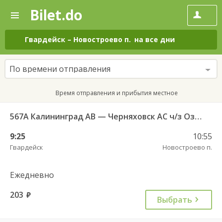
Bilet.do
—
Bilet.do
Поиск
и
покупка
Гвардейск
–
Новостроево п.
на все дни
билетов
на
автобус
По времени отправления
онлайн
Время отправления и прибытия местное
567А Калининград АВ — Черняховск АС ч/з Озерки п., Правдинск КДП, Железнодорожный КДП
9:25
10:55
Гвардейск
Новостроево п.
Ежедневно
203
руб.
Выбрать