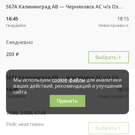
567А Калининград АВ — Черняховск АС ч/з Озерки п., Правдинск КДП, Железнодорожный КДП
16:45
18:15
Гвардейск
Новостроево п.
Ежедневно
203
руб.
Выбрать
567А Калининград АВ — Черняховск АС ч/з Озерки п., Правдинск КДП, Железнодорожный КДП
Мы используем
cookie-файлы
для аналитики
ваших действий, рекомендаций и улучшения
16:45
18:15
сайта.
Гвардейск
Новостроево п.
Принять
17.08, 24.08, 07.09
Рейс неактивен
Выбрать