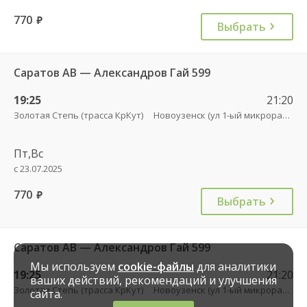
770
руб.
Выбрать
Саратов АВ — Александров Гай 599
19:25
21:20
Золотая Степь (трасса КрКут)
Новоузенск (ул 1-ый микрорайон 12)
Пт,Вс
с 23.07.2025
770
руб.
Выбрать
Саратов АВ — Александров Гай 599
Мы используем
cookie-файлы
для аналитики
19:25
21:20
ваших действий, рекомендаций и улучшения
Золотая Степь (трасса КрКут)
Новоузенск (ул 1-ый микрорайон 12)
сайта.