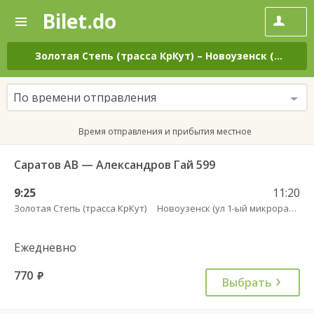
Bilet.do
—
Bilet.do
Поиск
и
покупка
Золотая Степь (трасса КрКут)
–
Новоузенск (ул 1-ый микрорайон 12)
билетов
на
автобус
По времени отправления
онлайн
Время отправления и прибытия местное
Саратов АВ — Александров Гай 599
9:25
11:20
Золотая Степь (трасса КрКут)
Новоузенск (ул 1-ый микрорайон 12)
Ежедневно
770
руб.
Выбрать