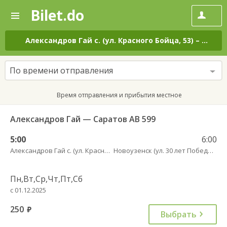
Bilet.do
—
Bilet.do
Поиск
и
покупка
Александров Гай с. (ул. Красного Бойца, 53)
–
Новоуз
билетов
на
автобус
По времени отправления
онлайн
Время отправления и прибытия местное
Александров Гай — Саратов АВ 599
5:00
6:00
Александров Гай с. (ул. Красного Бойца, 53)
Новоузенск (ул. 30 лет Победы, 9)
Пн,Вт,Ср,Чт,Пт,Сб
с 01.12.2025
250
руб.
Выбрать