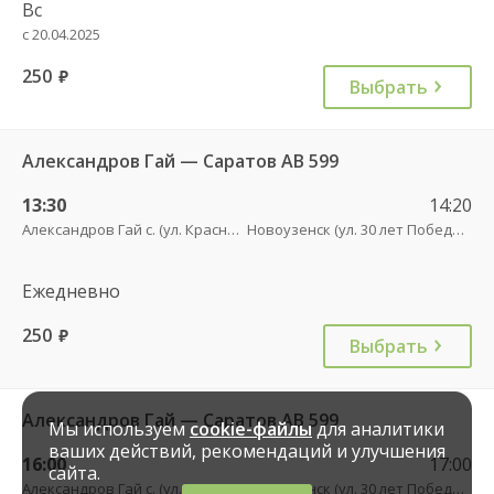
Вс
с 20.04.2025
250
руб.
Выбрать
Александров Гай — Саратов АВ 599
13:30
14:20
Александров Гай с. (ул. Красного Бойца, 53)
Новоузенск (ул. 30 лет Победы, 9)
Ежедневно
250
руб.
Выбрать
Александров Гай — Саратов АВ 599
Мы используем
cookie-файлы
для аналитики
ваших действий, рекомендаций и улучшения
16:00
17:00
сайта.
Александров Гай с. (ул. Красного Бойца, 53)
Новоузенск (ул. 30 лет Победы, 9)