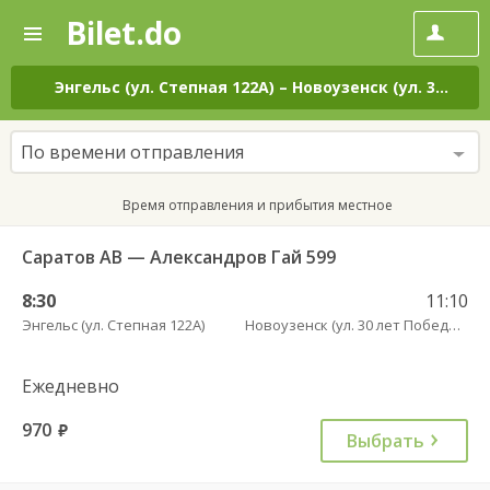
Bilet.do
—
Bilet.do
Поиск
и
покупка
Энгельс (ул. Степная 122А)
–
Новоузенск (ул. 30 лет Победы, 9)
билетов
на
автобус
По времени отправления
онлайн
Время отправления и прибытия местное
Саратов АВ — Александров Гай 599
8:30
11:10
Энгельс (ул. Степная 122А)
Новоузенск (ул. 30 лет Победы, 9)
Ежедневно
970
руб.
Выбрать