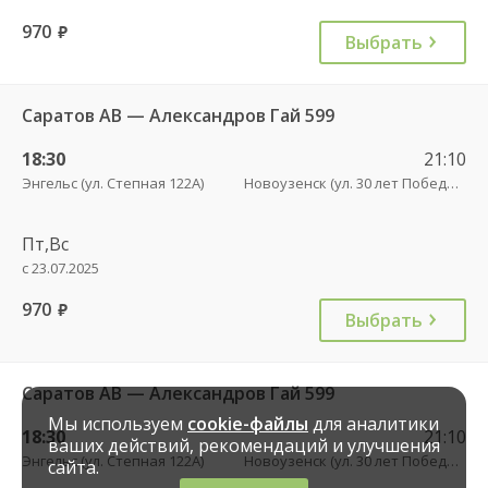
970
руб.
Выбрать
Саратов АВ — Александров Гай 599
18:30
21:10
Энгельс (ул. Степная 122А)
Новоузенск (ул. 30 лет Победы, 9)
Пт,Вс
с 23.07.2025
970
руб.
Выбрать
Саратов АВ — Александров Гай 599
Мы используем
cookie-файлы
для аналитики
18:30
21:10
ваших действий, рекомендаций и улучшения
Энгельс (ул. Степная 122А)
Новоузенск (ул. 30 лет Победы, 9)
сайта.