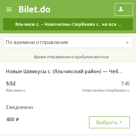
Bilet.do
—
Bilet.do
Поиск
и
покупка
Яльчики с.
–
Новочелны-Сюрбеево с.
на все дни
билетов
на
автобус
По времени отправления
онлайн
Время отправления и прибытия местное
Новые Шимкусы с. (Яльчикский район) — Чебоксары Центральный АВ 653
5:52
7:45
Яльчики с.
Новочелны-Сюрбеево с.
Ежедневно
400
руб.
Выбрать