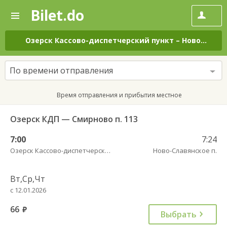
Bilet.do
—
Bilet.do
Поиск
и
покупка
Озерск Кассово-диспетчерский пункт
–
Ново-Славянское п.
билетов
на
автобус
По времени отправления
онлайн
Время отправления и прибытия местное
Озерск КДП — Смирново п. 113
7:00
7:24
Озерск Кассово-диспетчерский пункт
Ново-Славянское п.
Вт,Ср,Чт
с 12.01.2026
66
руб.
Выбрать