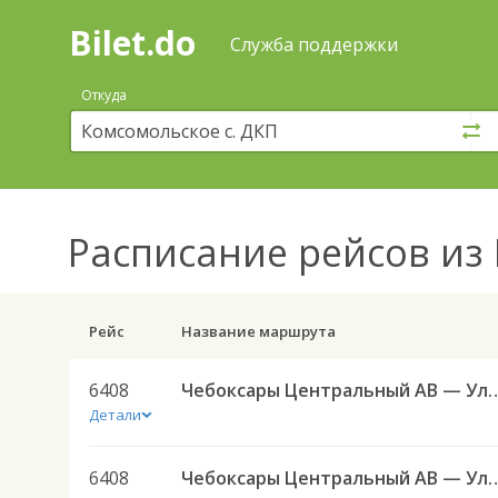
Bilet.do
—
Bilet.do
Поиск
Служба поддержки
и
покупка
Откуда
билетов
на
автобус
онлайн
Расписание рейсов
из 
Рейс
Название маршрута
6408
Чебоксары Центральный АВ — Ульяновск 
Детали
6408
Чебоксары Центральный АВ — Ульяновск 