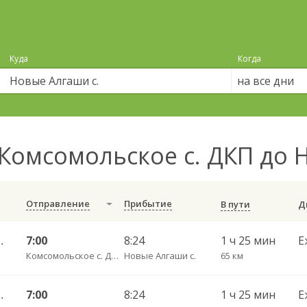
Куда
Когда
на все дни
Комсомольское с. ДКП до 
Отправление
Прибытие
В пути
Центральный АВ 6408
7:00
8:24
1 ч 25 мин
Е
Комсомольское с. ДКП
Новые Алгаши с.
65 км
Центральный АВ 6408
7:00
8:24
1 ч 25 мин
Е