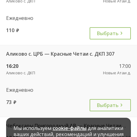
Аликово с. ДКП
Новые Атаи д.
Ежедневно
110
руб.
Выбрать
Аликово с. ЦРБ — Красные Четаи с. ДКП 307
16:20
17:00
Аликово с. ДКП
Новые Атаи д.
Ежедневно
73
руб.
Выбрать
Чебоксары Пригородный АВ — Красные Четаи с. ДКП ч/з Аликово с. ДКП 753
Мы используем
cookie-файлы
для аналитики
ваших действий, рекомендаций и улучшения