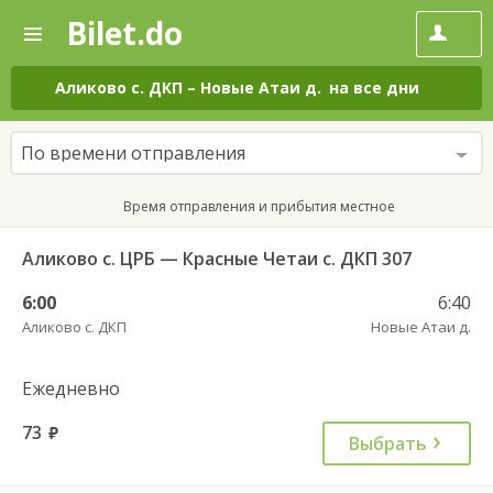
Bilet.do
—
Bilet.do
Поиск
и
покупка
Аликово с. ДКП
–
Новые Атаи д.
на все дни
билетов
на
автобус
По времени отправления
онлайн
Время отправления и прибытия местное
Аликово с. ЦРБ — Красные Четаи с. ДКП 307
6:00
6:40
Аликово с. ДКП
Новые Атаи д.
Ежедневно
73
руб.
Выбрать