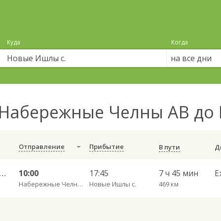
Куда
Когда
на все дни
Набережные Челны АВ до
Отправление
Прибытие
В пути
ные Челны АВ — Стерлитамак АВ г. 955
10:00
17:45
7 ч 45 мин
Е
Набережные Челны АВ
Новые Ишлы с.
469 км