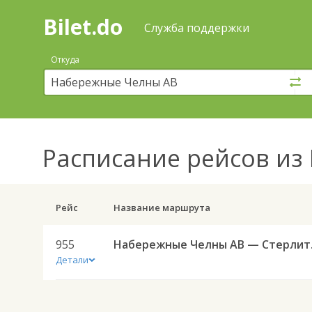
Bilet.do
—
Bilet.do
Поиск
Служба поддержки
и
покупка
Откуда
билетов
на
автобус
онлайн
Расписание рейсов
из 
Рейс
Название маршрута
955
Набереж
Детали