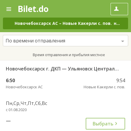
Bilet.do
—
Bilet.do
Поиск
и
покупка
Новочебоксарск АС
–
Новые Какерли с. пов.
на все дни
билетов
на
автобус
По времени отправления
онлайн
Время отправления и прибытия местное
Новочебоксарск г. ДКП — Ульяновск Центральный АВ 695
6:50
9:54
Новочебоксарск АС
Новые Какерли с. пов.
Пн,Ср,Чт,Пт,Сб,Вс
с 01.08.2020
—
Выбрать