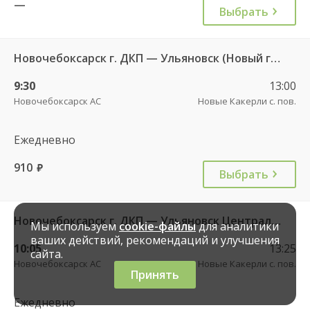
—
Выбрать
Новочебоксарск г. ДКП — Ульяновск (Новый город) 1156
9:30
13:00
Новочебоксарск АС
Новые Какерли с. пов.
Ежедневно
910
руб.
Выбрать
Новочебоксарск г. ДКП — Ульяновск Центральный АВ ч/з ЦАВ 737
Мы используем
cookie-файлы
для аналитики
ваших действий, рекомендаций и улучшения
10:05
13:25
сайта.
Новочебоксарск АС
Новые Какерли с. пов.
Принять
Ежедневно