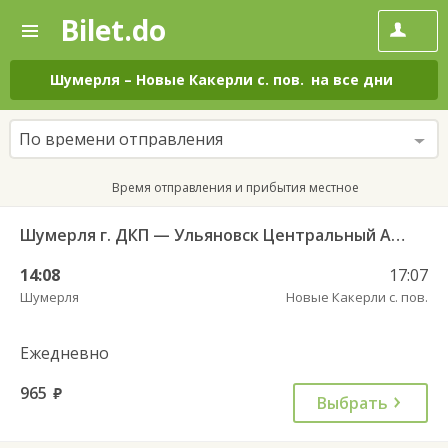
Bilet.do
—
Bilet.do
Поиск
и
покупка
Шумерля
–
Новые Какерли с. пов.
на все дни
билетов
на
автобус
По времени отправления
онлайн
Время отправления и прибытия местное
Шумерля г. ДКП — Ульяновск Центральный АВ 724
14:08
17:07
Шумерля
Новые Какерли с. пов.
Ежедневно
965
руб.
Выбрать