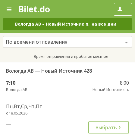
Bilet.do
—
Bilet.do
Поиск
и
покупка
Вологда АВ
–
Новый Источник п.
на все дни
билетов
на
автобус
По времени отправления
онлайн
Время отправления и прибытия местное
Вологда АВ — Новый Источник 428
7:10
8:00
Вологда АВ
Новый Источник п.
Пн,Вт,Ср,Чт,Пт
с 18.05.2026
—
Выбрать