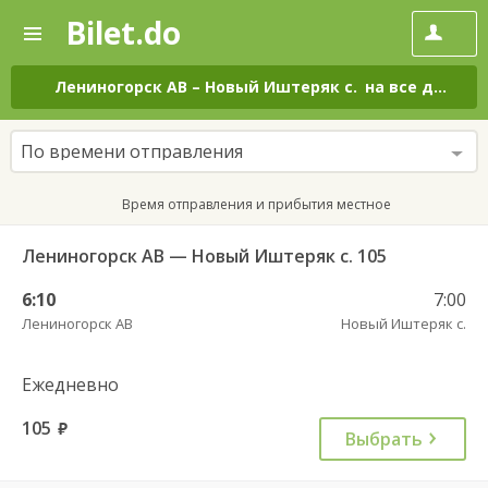
Bilet.do
—
Bilet.do
Поиск
и
покупка
Лениногорск АВ
–
Новый Иштеряк с.
на все дни
билетов
на
автобус
По времени отправления
онлайн
Время отправления и прибытия местное
Лениногорск АВ — Новый Иштеряк с. 105
6:10
7:00
Лениногорск АВ
Новый Иштеряк с.
Ежедневно
105
руб.
Выбрать