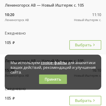
Лениногорск АВ — Новый Иштеряк с. 105
10:20
11:10
Лениногорск АВ
Новый Иштеряк с.
Ежедневно
105
руб.
Выбрать
Лениногорск АВ — Новый Иштеряк с. 105
Мы используем
cookie-файлы
для аналитики
ваших действий, рекомендаций и улучшения
15:20
16:10
сайта.
Лениногорск АВ
Новый Иштеряк с.
Принять
Ежедневно
105
руб.
Выбрать