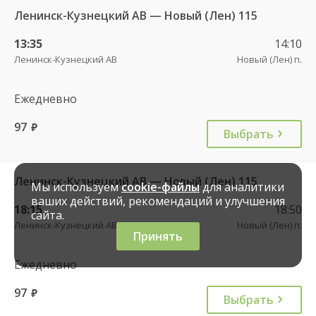
Ленинск-Кузнецкий АВ — Новый (Лен) 115
13:35
14:10
Ленинск-Кузнецкий АВ
Новый (Лен) п.
Ежедневно
97
руб.
Выбрать
Ленинск-Кузнецкий АВ — Новый (Лен) 115
Мы используем
cookie-файлы
для аналитики
ваших действий, рекомендаций и улучшения
18:15
18:50
сайта.
Ленинск-Кузнецкий АВ
Новый (Лен) п.
Принять
Ежедневно
97
руб.
Выбрать