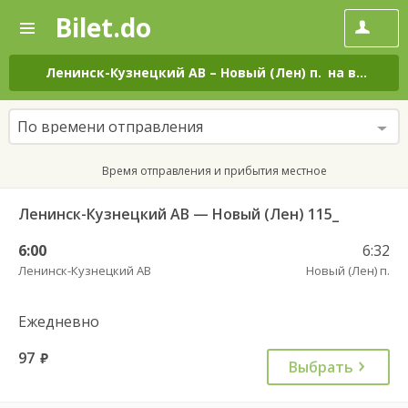
Bilet.do
—
Bilet.do
Поиск
и
покупка
Ленинск-Кузнецкий АВ
–
Новый (Лен) п.
на все дни
билетов
на
автобус
По времени отправления
онлайн
Время отправления и прибытия местное
Ленинск-Кузнецкий АВ — Новый (Лен) 115_
6:00
6:32
Ленинск-Кузнецкий АВ
Новый (Лен) п.
Ежедневно
97
руб.
Выбрать