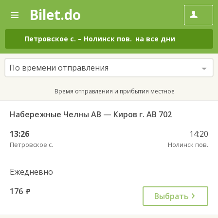
Bilet.do
—
Bilet.do
Поиск
и
покупка
Петровское с.
–
Нолинск пов.
на все дни
билетов
на
автобус
По времени отправления
онлайн
Время отправления и прибытия местное
Набережные Челны АВ — Киров г. АВ 702
13:26
14:20
Петровское с.
Нолинск пов.
Ежедневно
176
руб.
Выбрать