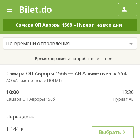
Bilet.do
—
Bilet.do
Поиск
и
покупка
Самара ОП Авроры 156б
–
Нурлат
на все дни
билетов
на
автобус
По времени отправления
онлайн
Время отправления и прибытия местное
Самара ОП Авроры 156Б — АВ Альметьевск 554
АО «Альметьевское ПОПАТ»
10:00
12:30
Самара ОП Авроры 156б
Нурлат АВ
Через день
1 144
руб.
Выбрать