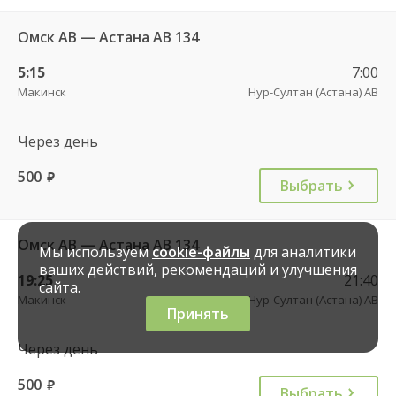
Омск АВ — Астана АВ 134
5:15
7:00
Макинск
Нур-Султан (Астана) АВ
Через день
500
руб.
Выбрать
Омск АВ — Астана АВ 134
Мы используем
cookie-файлы
для аналитики
ваших действий, рекомендаций и улучшения
19:25
21:40
сайта.
Макинск
Нур-Султан (Астана) АВ
Принять
Через день
500
руб.
Выбрать