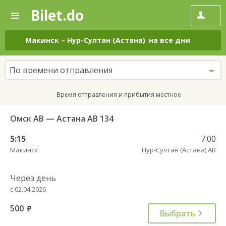
Bilet.do
—
Bilet.do
Поиск
и
покупка
Макинск
–
Нур-Султан (Астана)
на все дни
билетов
на
автобус
По времени отправления
онлайн
Время отправления и прибытия местное
Омск АВ — Астана АВ 134
5:15
7:00
Макинск
Нур-Султан (Астана) АВ
Через день
с 02.04.2026
500
руб.
Выбрать