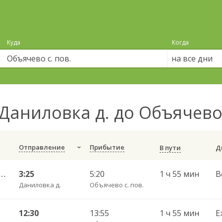
Куда
Когда
на все дни
Даниловка д. до Объячево 
Отправление
Прибытие
В пути
 пр. Мира 78 — Сыктывкар ЖД 6851
3:25
5:20
1 ч 55 мин
В
Даниловка д.
Объячево с. пов.
12:30
13:55
1 ч 55 мин
Е