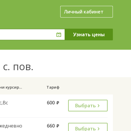
Личный кабинет
с. пов.
Дни курсирования
Тариф
с,Вс
600
руб.
Выбрать
жедневно
660
руб.
Выбрать