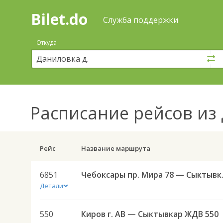
Bilet.do
—
Bilet.do
Поиск
Служба поддержки
и
покупка
Откуда
билетов
на
автобус
онлайн
Расписание рейсов
из 
Рейс
Название маршрута
6851
Чебоксары
Детали
550
Киров г. АВ — Сыктывкар ЖДВ 550