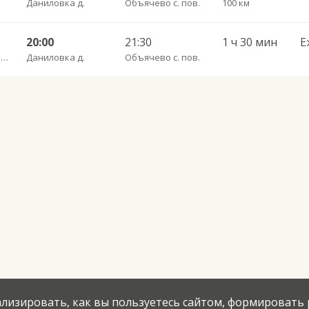
Даниловка д.
Объячево с. пов.
100 км
20:00
21:30
1 ч 30 мин
Е
Общество с ограниченной ответственностью «Ухтинское автотранспортное предприятие»
Даниловка д.
Объячево с. пов.
нализировать, как вы пользуетесь сайтом, формировать