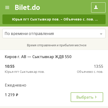
Bilet.do
—
Bilet.do
Поиск
и
покупка
Юрья пгт Сыктывкар пов.
–
Объячево с. пов.
на все
билетов
на
автобус
По времени отправления
онлайн
Время отправления и прибытия местное
Киров г. АВ — Сыктывкар ЖДВ 550
10:55
13:55
Юрья пгт Сыктывкар пов.
Объячево с. пов.
Ежедневно
1 219
руб.
Выбрать