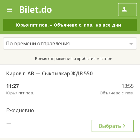
Bilet.do
—
Bilet.do
Поиск
и
покупка
Юрья пгт пов.
–
Объячево с. пов.
на все дни
билетов
на
автобус
По времени отправления
онлайн
Время отправления и прибытия местное
Киров г. АВ — Сыктывкар ЖДВ 550
11:27
13:55
Юрья пгт пов.
Объячево с. пов.
Ежедневно
—
Выбрать