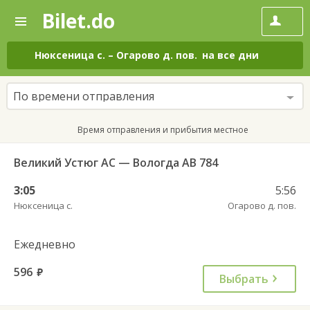
Bilet.do
—
Bilet.do
Поиск
и
покупка
Нюксеница с.
–
Огарово д. пов.
на все дни
билетов
на
автобус
По времени отправления
онлайн
Время отправления и прибытия местное
Великий Устюг АС — Вологда АВ 784
3:05
5:56
Нюксеница с.
Огарово д. пов.
Ежедневно
596
руб.
Выбрать