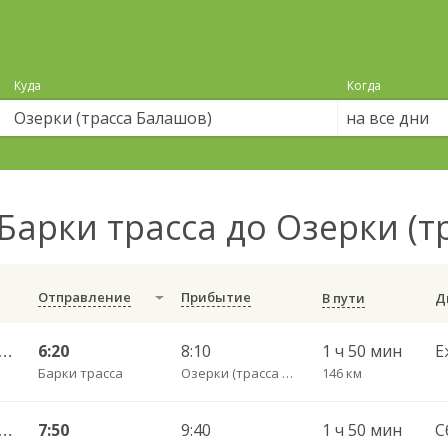
Куда
Когда
на все дни
Барки трасса до Озерки (
Отправление
Прибытие
В пути
кзальная площадь 7 — Саратов АВ Центральный (ул им Пугачева 179 А) 603-1
6:20
8:10
1 ч 50 мин
Е
Барки трасса
Озерки (трасса Балашов)
146 км
кзальная площадь 7 — Саратов АВ Центральный (ул им Пугачева 179 А) 603-1
7:50
9:40
1 ч 50 мин
С