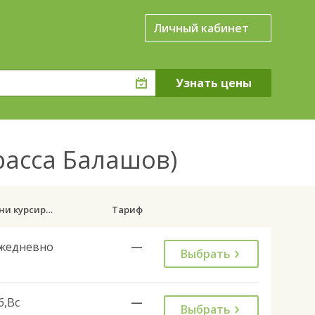
Личный кабинет
трасса Балашов)
Дни курсирования
Тариф
жедневно
—
Выбрать
б,Вс
—
Выбрать