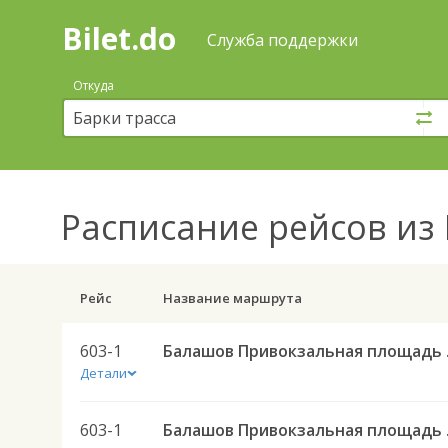
Bilet.do
—
Bilet.do
Поиск
Служба поддержки
и
покупка
Откуда
билетов
на
автобус
онлайн
Расписание рейсов
из 
Рейс
Название маршрута
603-1
Балашов Приво
Детали
603-1
Балашов Приво