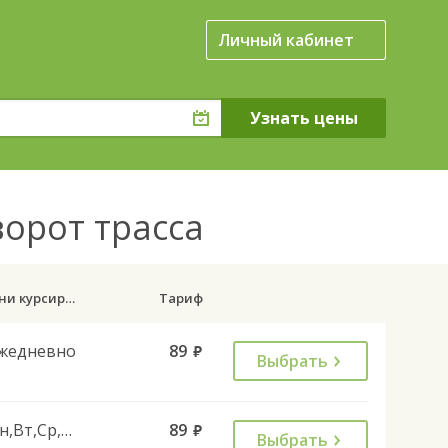
Личный кабинет
ворот трасса
Дни курсирования
Тариф
жедневно
89
руб.
Выбрать
Пн,Вт,Ср,Чт,Пт,Сб
89
руб.
Выбрать