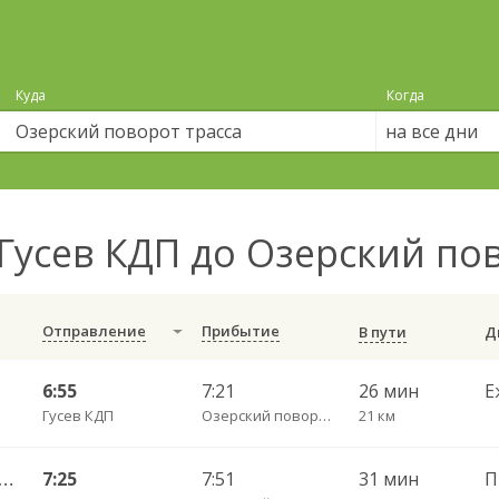
Куда
Когда
на все дни
Гусев КДП до Озерский по
Отправление
Прибытие
В пути
6:55
7:21
26 мин
Е
Гусев КДП
Озерский поворот трасса
21 км
ышевское п. — Калининград АВ ч/з Черняховск АС
7:25
7:51
31 мин