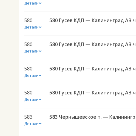
Детали
580
580 
Детали
580
580 
Детали
580
580 
Детали
580
580 
Детали
583
583 Черн
Детали