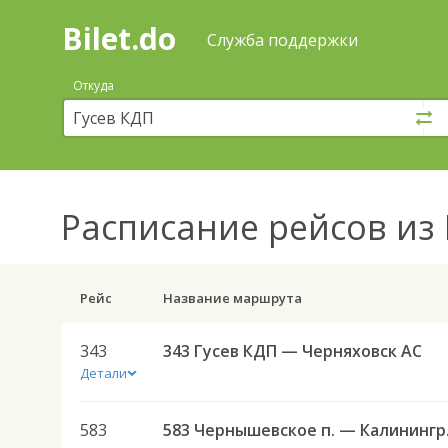
Bilet.do
—
Bilet.do
Поиск
Служба поддержки
и
покупка
Откуда
билетов
на
автобус
онлайн
Расписание рейсов
из 
Рейс
Название маршрута
343
343 Гусев КДП — Черняховск АС
Детали
583
583 Черн