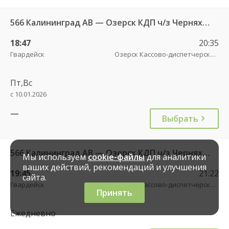
566 Калининград АВ — Озерск КДП ч/з Черняховск АС
18:47
20:35
Гвардейск
Озерск Кассово-диспетчерский пункт
Пт,Вс
с 10.01.2026
—
Выбрать
566 Калининград АВ — Озерск КДП ч/з Черняховск АС
Мы используем
cookie-файлы
для аналитики
ваших действий, рекомендаций и улучшения
19:45
21:22
сайта.
Гвардейск
Озерск Кассово-диспетчерский пункт
Принять
Ежедневно