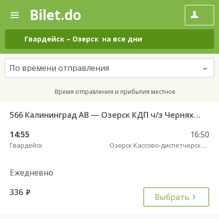
Bilet.do
—
Bilet.do
Поиск
и
покупка
Гвардейск
–
Озерск
на все дни
билетов
на
автобус
По времени отправления
онлайн
Время отправления и прибытия местное
566 Калининград АВ — Озерск КДП ч/з Черняховск АС
14:55
16:50
Гвардейск
Озерск Кассово-диспетчерский пункт
Ежедневно
336
руб.
Выбрать