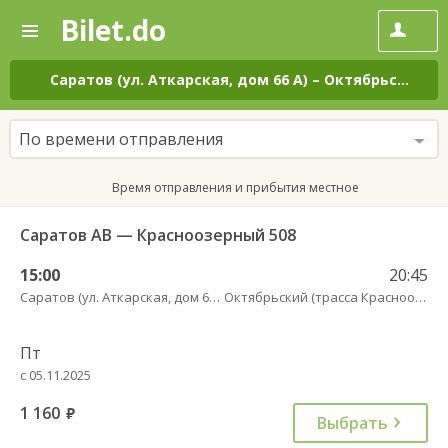
Bilet.do
—
Bilet.do
Поиск
и
покупка
Саратов (ул. Аткарская, дом 66 А)
–
Октябрьский (трасса Красноозерный)
билетов
на
автобус
По времени отправления
онлайн
Время отправления и прибытия местное
Саратов АВ — Красноозерный 508
15:00
20:45
Саратов (ул. Аткарская, дом 66 А)
Октябрьский (трасса Красноозерный)
Пт
с 05.11.2025
1 160
руб.
Выбрать