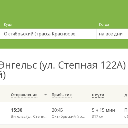
Куда
Когда
на все дни
Энгельс (ул. Степная 122А
й)
Отправление
Прибытие
В пути
15:30
20:45
5 ч 15 мин
П
Энгельс (ул. Степная 122А)
Октябрьский (трасса Красноозерный)
317 км
с 