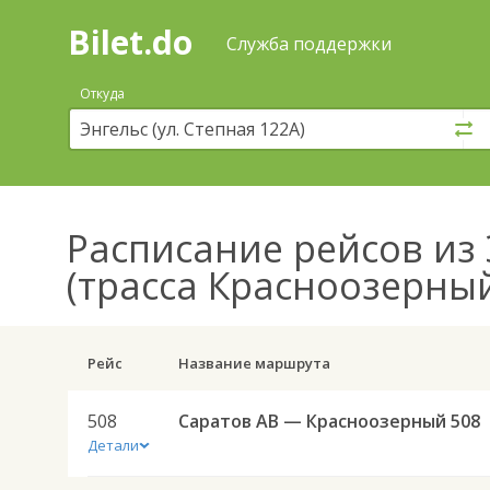
Bilet.do
—
Bilet.do
Поиск
Служба поддержки
и
покупка
Откуда
билетов
на
автобус
онлайн
Расписание рейсов
из 
(трасса Красноозерны
Рейс
Название маршрута
508
Саратов АВ — Красноозерный 508
Детали