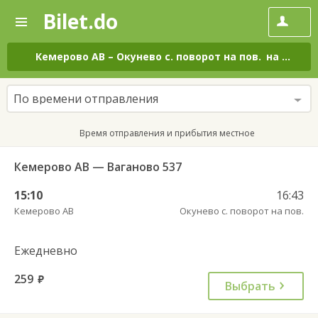
Bilet.do
—
Bilet.do
Поиск
и
покупка
Кемерово АВ
–
Окунево с. поворот на пов.
на все дни
билетов
на
автобус
По времени отправления
онлайн
Время отправления и прибытия местное
Кемерово АВ — Ваганово 537
15:10
16:43
Кемерово АВ
Окунево с. поворот на пов.
Ежедневно
259
руб.
Выбрать