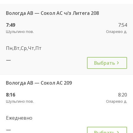
Вологда АВ — Сокол АС ч/з Литега 208
7:49
7:54
Шульгино пов.
Оларево д.
Пн,Вт,Ср,Чт,Пт
—
Выбрать
Вологда АВ — Сокол АС 209
8:16
8:20
Шульгино пов.
Оларево д.
Ежедневно
—
Выбрать