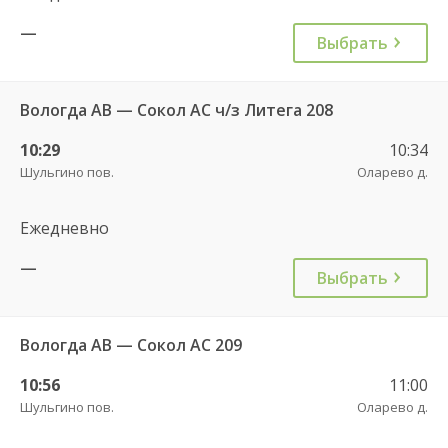
—
Выбрать
Вологда АВ — Сокол АС ч/з Литега 208
10:29
10:34
Шульгино пов.
Оларево д.
Ежедневно
—
Выбрать
Вологда АВ — Сокол АС 209
10:56
11:00
Шульгино пов.
Оларево д.