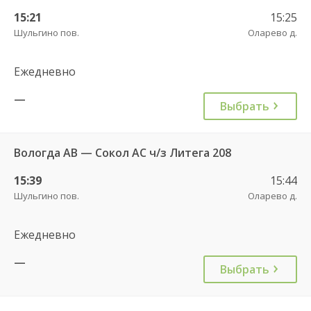
15:21
15:25
Шульгино пов.
Оларево д.
Ежедневно
—
Выбрать
Вологда АВ — Сокол АС ч/з Литега 208
15:39
15:44
Шульгино пов.
Оларево д.
Ежедневно
—
Выбрать