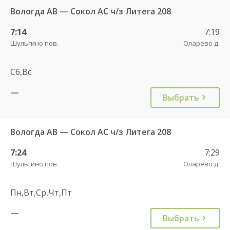
Вологда АВ — Сокол АС ч/з Литега 208
7:14
7:19
Шульгино пов.
Оларево д.
Сб,Вс
—
Выбрать
Вологда АВ — Сокол АС ч/з Литега 208
7:24
7:29
Шульгино пов.
Оларево д.
Пн,Вт,Ср,Чт,Пт
—
Выбрать