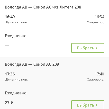
Вологда АВ — Сокол АС ч/з Литега 208
16:49
16:54
Шульгино пов.
Оларево д.
Ежедневно
—
Выбрать
Вологда АВ — Сокол АС 209
17:36
17:40
Шульгино пов.
Оларево д.
Ежедневно
27
руб.
Выбрать