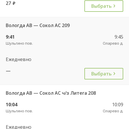
27
руб.
Выбрать
Вологда АВ — Сокол АС 209
9:41
9:45
Шульгино пов.
Оларево д.
Ежедневно
—
Выбрать
Вологда АВ — Сокол АС ч/з Литега 208
10:04
10:09
Шульгино пов.
Оларево д.
Ежедневно