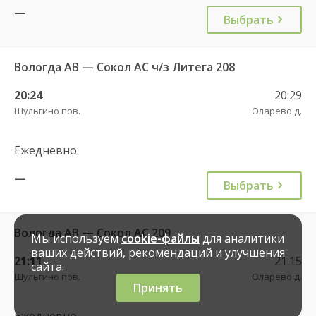
—
Выбрать
Вологда АВ — Сокол АС ч/з Литега 208
20:24
20:29
Шульгино пов.
Оларево д.
Ежедневно
—
Выбрать
Вологда АВ — Сокол АС 209
Мы используем
cookie-файлы
для аналитики
ваших действий, рекомендаций и улучшения
21:11
21:15
сайта.
Шульгино пов.
Оларево д.
Принять
Ежедневно