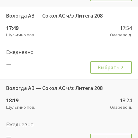
Вологда АВ — Сокол АС ч/з Литега 208
17:49
17:54
Шульгино пов.
Оларево д.
Ежедневно
—
Выбрать
Вологда АВ — Сокол АС ч/з Литега 208
18:19
18:24
Шульгино пов.
Оларево д.
Ежедневно
—