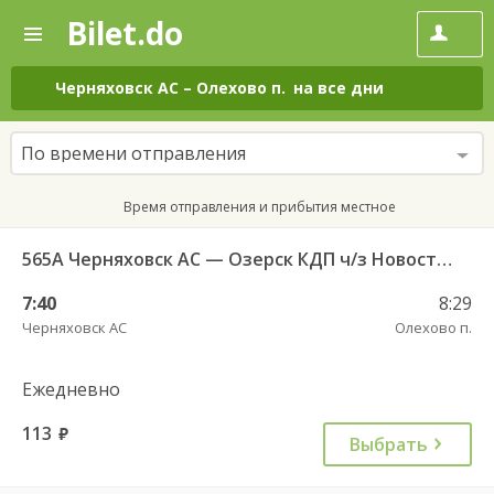
Bilet.do
—
Bilet.do
Поиск
и
покупка
Черняховск АС
–
Олехово п.
на все дни
билетов
на
автобус
По времени отправления
онлайн
Время отправления и прибытия местное
565А Черняховск АС — Озерск КДП ч/з Новостроево п.
7:40
8:29
Черняховск АС
Олехово п.
Ежедневно
113
руб.
Выбрать