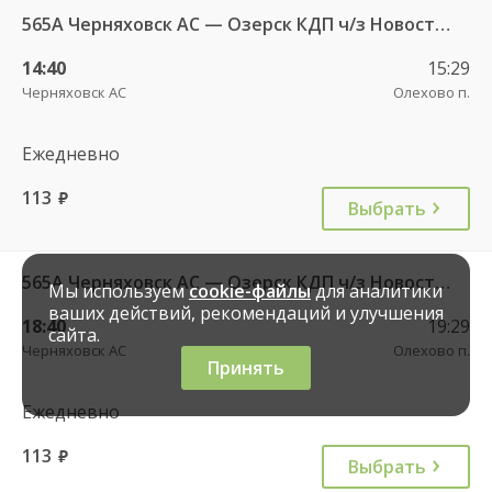
565А Черняховск АС — Озерск КДП ч/з Новостроево п.
14:40
15:29
Черняховск АС
Олехово п.
Ежедневно
113
руб.
Выбрать
565А Черняховск АС — Озерск КДП ч/з Новостроево п.
Мы используем
cookie-файлы
для аналитики
ваших действий, рекомендаций и улучшения
18:40
19:29
сайта.
Черняховск АС
Олехово п.
Принять
Ежедневно
113
руб.
Выбрать