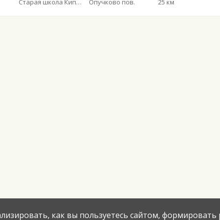
Старая школа Кипелово
Опучково пов.
25 км
нализировать, как вы пользуетесь сайтом, формировать