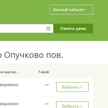
Личный кабинет
о Опучково пов.
Дни курсирования
Тариф
жедневно
—
Выбрать
жедневно
—
Выбрать