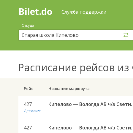
Bilet.do
—
Bilet.do
Поиск
Служба поддержки
и
покупка
Откуда
билетов
на
автобус
онлайн
Расписание рейсов
из 
Рейс
Название маршрута
427
Кипелово — Вологда 
Детали
427
Кипелово — Вологда 