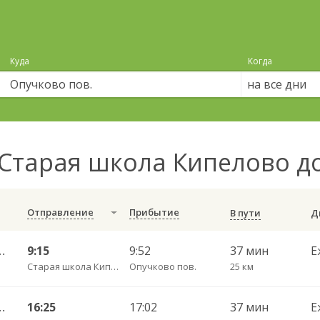
Куда
Когда
на все дни
Старая школа Кипелово д
Отправление
Прибытие
В пути
АВ ч/з Светилки 427
9:15
9:52
37 мин
Е
Старая школа Кипелово
Опучково пов.
25 км
АВ ч/з Светилки 427
16:25
17:02
37 мин
Е