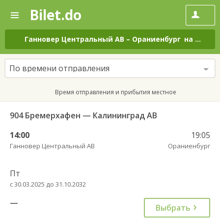
Bilet.do
—
Bilet.do
Поиск
и
покупка
Ганновер Центральный АВ
–
Ораниенбург
на все дни
билетов
на
автобус
По времени отправления
онлайн
Время отправления и прибытия местное
904 Бремерхафен — Калининград АВ
14:00
19:05
Ганновер Центральный АВ
Ораниенбург
Пт
с 30.03.2025 до 31.10.2032
—
Выбрать