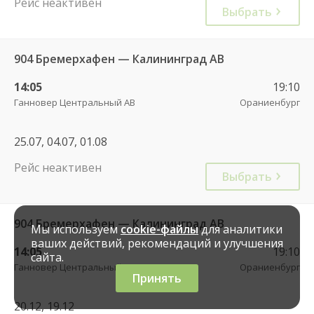
Рейс неактивен
Выбрать
904 Бремерхафен — Калининград АВ
14:05
19:10
Ганновер Центральный АВ
Ораниенбург
25.07, 04.07, 01.08
Рейс неактивен
Выбрать
904 Бремерхафен — Калининград АВ
Мы используем
cookie-файлы
для аналитики
ваших действий, рекомендаций и улучшения
14:05
19:10
сайта.
Ганновер Центральный АВ
Ораниенбург
Принять
20.12, 19.12