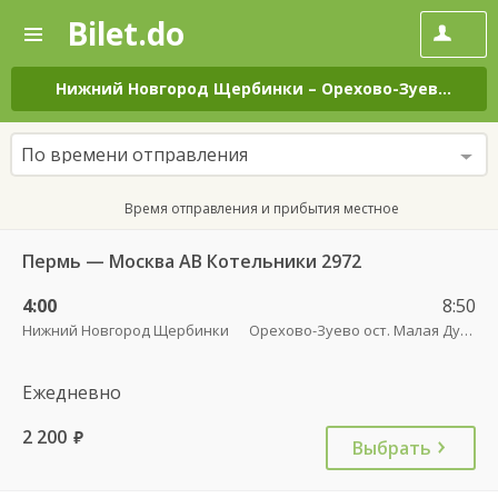
Bilet.do
—
Bilet.do
Поиск
и
покупка
Нижний Новгород Щербинки
–
Орехово-Зуево ост. Малая Дубна (ул. Центральная, д. 38) пов.
билетов
на
автобус
По времени отправления
онлайн
Время отправления и прибытия местное
Пермь — Москва АВ Котельники 2972
4:00
8:50
Нижний Новгород Щербинки
Орехово-Зуево ост. Малая Дубна (ул. Центральная, д. 38) пов.
Ежедневно
2 200
руб.
Выбрать