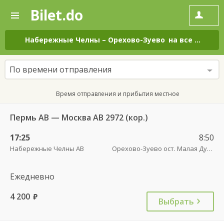
Bilet.do
—
Bilet.do
Поиск
и
покупка
Набережные Челны
–
Орехово-Зуево
на все дни
билетов
на
автобус
По времени отправления
онлайн
Время отправления и прибытия местное
Пермь АВ — Москва АВ 2972 (кор.)
17:25
8:50
Набережные Челны АВ
Орехово-Зуево ост. Малая Дубна (ул. Центральная, д. 38) пов.
Ежедневно
4 200
руб.
Выбрать