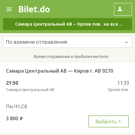
Bilet.do
—
Bilet.do
Поиск
и
покупка
Самара Центральный АВ
–
Орлов пов.
на все дни
билетов
на
автобус
По времени отправления
онлайн
Время отправления и прибытия местное
Самара Центральный АВ — Киров г. АВ 9270
21:50
11:33
Самара Центральный АВ
Орлов пов.
Пн,Чт,Сб
3 800
руб.
Выбрать