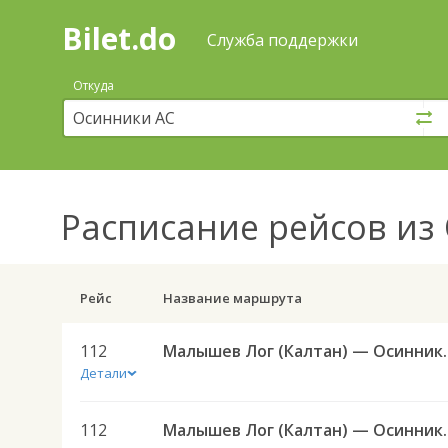
Bilet.do
—
Bilet.do
Поиск
Служба поддержки
и
покупка
Откуда
билетов
на
автобус
онлайн
Расписание рейсов
из 
Рейс
Название маршрута
112
Малышев Лог (Кал
Детали
112
Малышев Лог (Кал