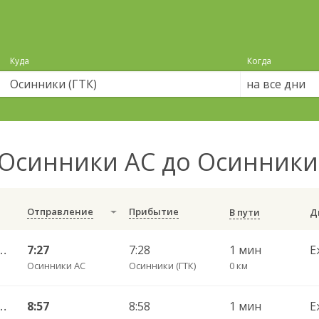
Куда
Когда
на все дни
Осинники АС до Осинники 
Отправление
Прибытие
В пути
тан) — Осинники Ефимова 112
7:27
7:28
1 мин
Е
Осинники АС
Осинники (ГТК)
0 км
тан) — Осинники Ефимова 112
8:57
8:58
1 мин
Е