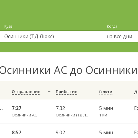
Куда
Когда
на все дни
Осинники АС до Осинники
Отправление
Прибытие
В пути
тан) — Осинники Ефимова 112
7:27
7:32
5 мин
Е
Осинники АС
Осинники (ТД Люкс)
1 км
тан) — Осинники Ефимова 112
8:57
9:02
5 мин
Е