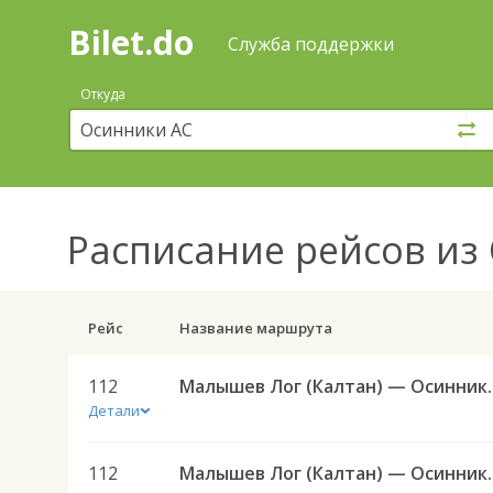
Bilet.do
—
Bilet.do
Поиск
Служба поддержки
и
покупка
Откуда
билетов
на
автобус
онлайн
Расписание рейсов
из 
Рейс
Название маршрута
112
Малышев Лог (Кал
Детали
112
Малышев Лог (Кал