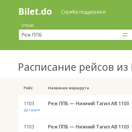
Bilet.do
—
Bilet.do
Поиск
Служба поддержки
и
покупка
Откуда
билетов
на
автобус
онлайн
Расписание рейсов
из 
Рейс
Название маршрута
1103
Реж ППБ — Нижний Тагил АВ 1103
Детали
1103
Реж ППБ — Нижний Тагил АВ 1103