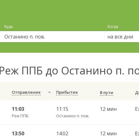
Куда
Когда
на все дни
Реж ППБ до Останино п. п
Отправление
Прибытие
В пути
11:03
11:15
12 мин
Е
Реж ППБ
Останино п. пов.
13:50
14:02
12 мин
Е