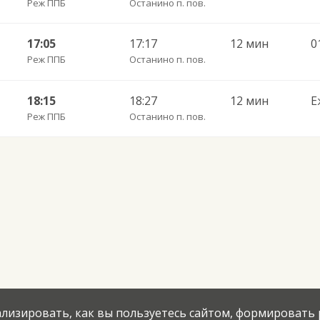
Реж ППБ
Останино п. пов.
17:05
17:17
12 мин
0
Реж ППБ
Останино п. пов.
18:15
18:27
12 мин
Е
Реж ППБ
Останино п. пов.
нализировать, как вы пользуетесь сайтом, формировать