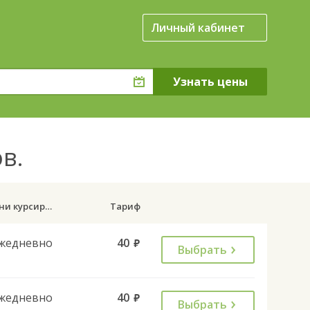
Личный кабинет
ов.
Дни курсирования
Тариф
жедневно
40
руб.
Выбрать
жедневно
40
руб.
Выбрать