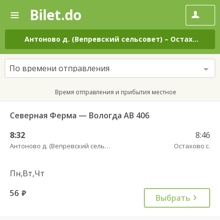
Bilet.do
—
Bilet.do
Поиск
и
покупка
Антоново д. (Вепревский сельсовет)
–
Остахово с.
билетов
на
автобус
По времени отправления
онлайн
Время отправления и прибытия местное
Северная Ферма — Вологда АВ 406
8:32
8:46
Антоново д. (Вепревский сельсовет)
Остахово с.
Пн,Вт,Чт
56
руб.
Выбрать